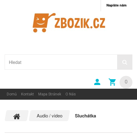
Napište nám
0
Domů
Kontakt
Mapa Stránek
O Nás
Audio / video
Sluchátka