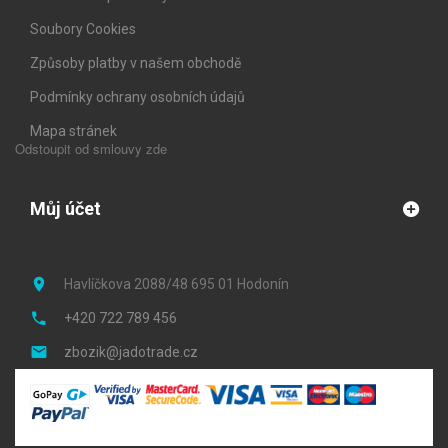
Soubory Cookies
Způsoby platby v našem obchodě
Podmínky ochrany osobních údajů
Mapa stránek
Odstoupit od smlouvy zde
Můj účet
Havlíčkova 2088/48 695 01 Hodonín
+420 722 789 456
zbozik@jadotrade.cz