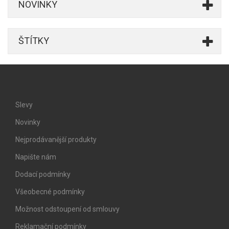
NOVINKY
ŠTÍTKY
Slevy
Novinky
Nejprodávanější produkty
Napište nám
Dodací podmínky
Všeobecné podmínky
Možnost odstoupení od smlouvy
Reklamační podmínky