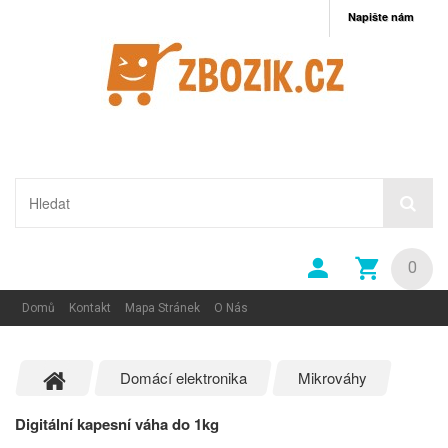
Napište nám
0
Domů
Kontakt
Mapa Stránek
O Nás
Domácí elektronika
Mikrováhy
Digitální kapesní váha do 1kg