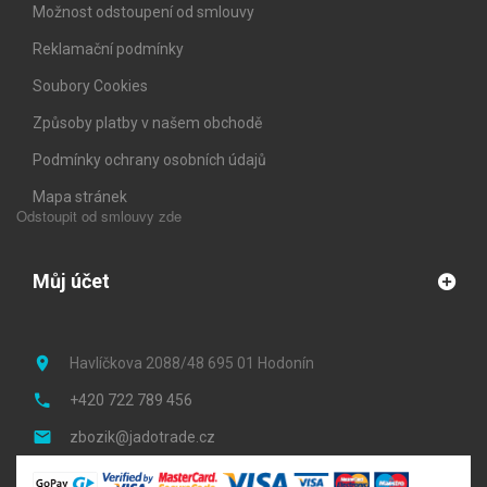
Možnost odstoupení od smlouvy
Reklamační podmínky
Soubory Cookies
Způsoby platby v našem obchodě
Podmínky ochrany osobních údajů
Mapa stránek
Odstoupit od smlouvy zde
Můj účet
Havlíčkova 2088/48 695 01 Hodonín
+420 722 789 456
zbozik@jadotrade.cz